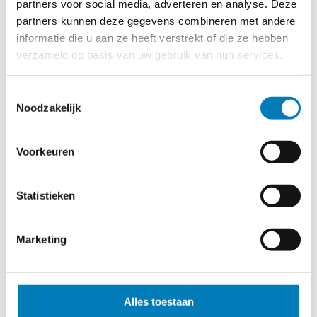
partners voor social media, adverteren en analyse. Deze
partners kunnen deze gegevens combineren met andere
informatie die u aan ze heeft verstrekt of die ze hebben
verzameld op basis van uw gebruik van hun services.
Toestemmingsselectie
Noodzakelijk
Voorkeuren
Green Energy
Statistieken
Merwetechniek B.V. voorziet volledig in haar eigen
energiebehoefte door zonne-energie.
Marketing
De producten die onze groothandel
in elektrotechniek in Noord-Brabant
aanbiedt
Alles toestaan
Wij bieden, als groothandel in de elektrotechniek in Noord-