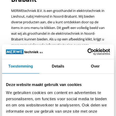
MERWEtechniek B.V. is een groothandel in elektrotechniek in
Lieshout, nabij Helmond in Noord-Brabant. Wij bieden
diverse producten aan, die u kunt ontdekken door op de
items in ons menu te klikken. Dit geeft een volledig beeld van
wat wij als groothandel in de elektrotechniek in Noord-
Brabant kunnen bieden. Als u op een afbeelding klikt, krijgt u
meer gespecialiseerde informatie te zien over onze
producten. Wij hebben ernaar gestreefd om een zo compleet
mogelijk aanbod te tonen op deze website, mocht het zo zijn
dat u een bepaald product niet kunt vinden, kunt u contact
Toestemming
Details
Over
met ons opnemen. Het is namelijk goed mogelijk dat wij toch
over deze producten beschikken. MERWEtechniek B.V., uit
Noord-Brabant, is een groothandel in elektrotechniek die
Deze website maakt gebruik van cookies
volledig voorziet in haar eigen energiebehoefte door zonne-
energie.
We gebruiken cookies om content en advertenties te
personaliseren, om functies voor social media te bieden
en om ons websiteverkeer te analyseren. Ook delen we
informatie over uw gebruik van onze site met onze