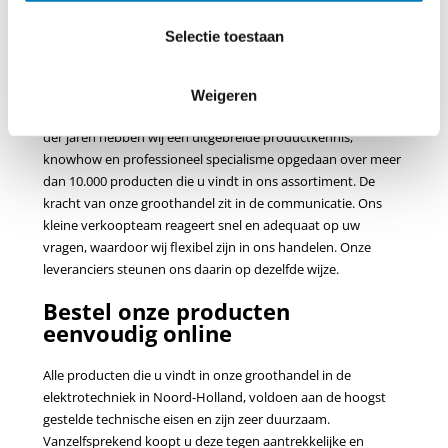
Brabant, een totaalpakket aan elektrische producten aan. Dit
varieert van producten met zeer lage spanningen, zoals
Selectie toestaan
batterijstekkers
vanaf 5 Volt, tot producten met ultrahoge
spanningen, waaronder 380 kV tot 550 kV testmateriaal in de
vorm van
fasevergelijkers
. Wij combineren veelzijdigheid met
Weigeren
diepgang, aangezien wij 25 jaar ervaring hebben. In de loop
der jaren hebben wij een uitgebreide productkennis,
knowhow en professioneel specialisme opgedaan over meer
dan 10.000 producten die u vindt in ons assortiment. De
kracht van onze groothandel zit in de communicatie. Ons
kleine verkoopteam reageert snel en adequaat op uw
vragen, waardoor wij flexibel zijn in ons handelen. Onze
leveranciers steunen ons daarin op dezelfde wijze.
Bestel onze producten
eenvoudig online
Alle producten die u vindt in onze groothandel in de
elektrotechniek in Noord-Holland, voldoen aan de hoogst
gestelde technische eisen en zijn zeer duurzaam.
Vanzelfsprekend koopt u deze tegen aantrekkelijke en