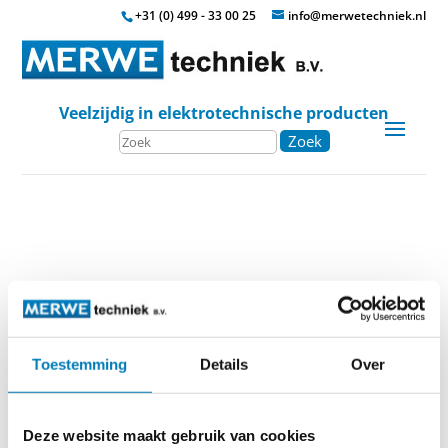
+31 (0) 499 - 33 00 25
info@merwetechniek.nl
Veelzijdig in elektrotechnische producten
Zoek
Home
»
Testen
»
Aardlektesters Catohm
»
DT200
Toestemming
Details
Over
DT200
TM
Controletoestel voor aardlekschakelaars CATOHM
Deze website maakt gebruik van cookies