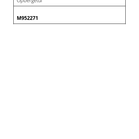
Opbergetui
M952271
Snoer voor ingrepen
op LS-schakelborden
M-95-1143
Antenne 0,80 m voor
werken op afstand