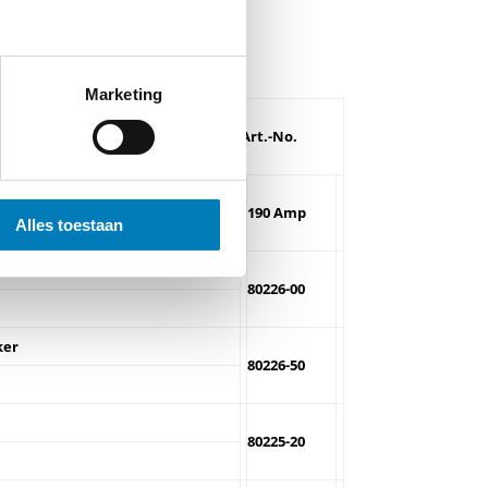
chakel informaties
Marketing
Art.-No.
190 Amp
Alles toestaan
80226-00
ker
80226-50
80225-20