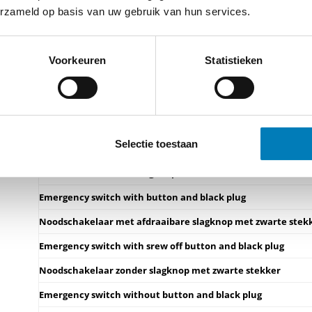
erzameld op basis van uw gebruik van hun services.
RNA noodschakelaar met hulpschakelaar voor voorijlende s
Voorkeuren
Statistieken
Omschrijving
Description
I continue
Selectie toestaan
Constant current
Noodschakelaar met slagknop met zwarte stekker
Emergency switch with button and black plug
Noodschakelaar met afdraaibare slagknop met zwarte stek
Emergency switch with srew off button and black plug
Noodschakelaar zonder slagknop met zwarte stekker
Emergency switch without button and black plug