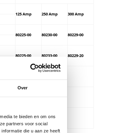
125 Amp
250 Amp
300 Amp
80225-00
80230-00
80229-00
80225-00
80233-00
80229-20
80225-12
Over
80221-00
 media te bieden en om ons
80221-50
ze partners voor social
nformatie die u aan ze heeft