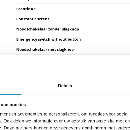
I continue
Constant current
Noodschakelaar zonder slagknop
Emergency switch without button
Noodschakelaar met slagknop
Emergency switch with button
Noodschakelaar met afdraaibare slagknop
Emergency switch with srew off button
Details
standaard slagknop,
rood
Standard button, red
 van cookies
slagknop met schroefdraad
ent en advertenties te personaliseren, om functies voor social
Button with screwthread
. Ook delen we informatie over uw gebruik van onze site met on
e. Deze partners kunnen deze gegevens combineren met andere i