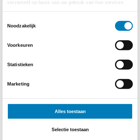
Type MF-L
verzameld op basis van uw gebruik van hun services.
inbouw
Toestemmingsselectie
25.20.10
Noodzakelijk
Type MF-L
Voorkeuren
opbouw
Statistieken
25.25.10
Type MF-S
Marketing
inbouw
25.30.10
Alles toestaan
Type MF-S
Selectie toestaan
opbouw