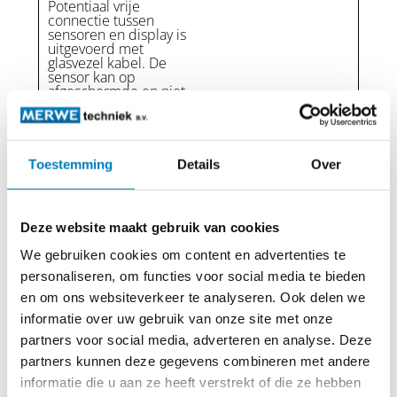
Potentiaal vrije
connectie tussen
sensoren en display is
uitgevoerd met
glasvezel kabel. De
sensor kan op
afgeschermde en niet
afgeschermde kabels
gemonteerd worden.
Toestemming
Details
Over
Type
MF-S
Connectie tussen
sensoren en en het
Deze website maakt gebruik van cookies
display is een
kabelverbinding.
We gebruiken cookies om content en advertenties te
De sensoren mogen
alleen op
personaliseren, om functies voor social media te bieden
afgeschermde kabels
en om ons websiteverkeer te analyseren. Ook delen we
gemonteerd worden.
informatie over uw gebruik van onze site met onze
partners voor social media, adverteren en analyse. Deze
Bestelnummers
partners kunnen deze gegevens combineren met andere
informatie die u aan ze heeft verstrekt of die ze hebben