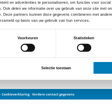
ent en advertenties te personaliseren, om functies voor social
legd, om de som van de stroom te
door een 7 staps draaischakelaar
. Ook delen we informatie over uw gebruik van onze site met on
nder op de geleider of kabel.
standaard aanspreek stromen
e. Deze partners kunnen deze gegevens combineren met andere i
10 / 20 / 30 / 40 / 60 / 80 / 100 A
erzameld op basis van uw gebruik van hun services.
12.33.11
12.34.11
Voorkeuren
Statistieken
12.35.11
12.36.11
Selectie toestaan
-
Cookieverklaring
-
Verdere contact gegevens