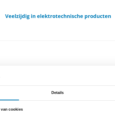
Veelzijdig in elektrotechnische producten
Details
 potentiaal vrije verbinding
Voordelen en mogelijkheden
ische kabel.
Potentiaal vrije verbinding door op
abel.
 van cookies
Verschillende selecteerbare aans