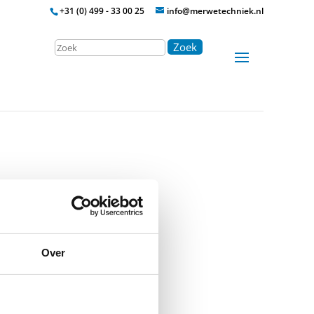
+31 (0) 499 - 33 00 25
info@merwetechniek.nl
Zoek
Over
tische kabel (standaard 3 m)
preekstromen