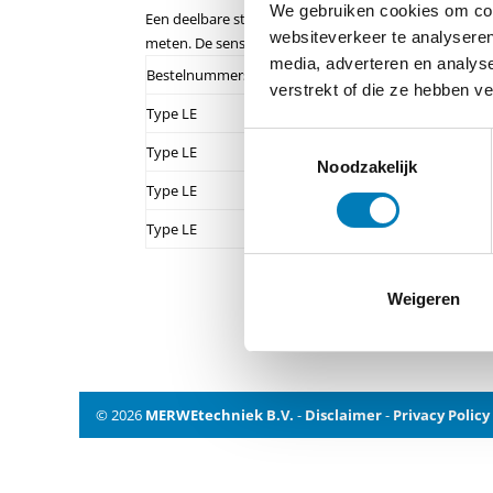
We gebruiken cookies om cont
Een deelbare stalen ring wordt op alle drie fasen ge
websiteverkeer te analyseren
meten. De sensor wordt vastgezet met een kabelverbi
media, adverteren en analys
Bestelnummers
verstrekt of die ze hebben v
Type LE
70- 90 mm
Toestemmingsselectie
Type LE
80-100 mm
Noodzakelijk
Type LE
100-120 mm
Type LE
120-140 mm
Weigeren
© 2026
MERWEtechniek B.V.
-
Disclaimer
-
Privacy Policy