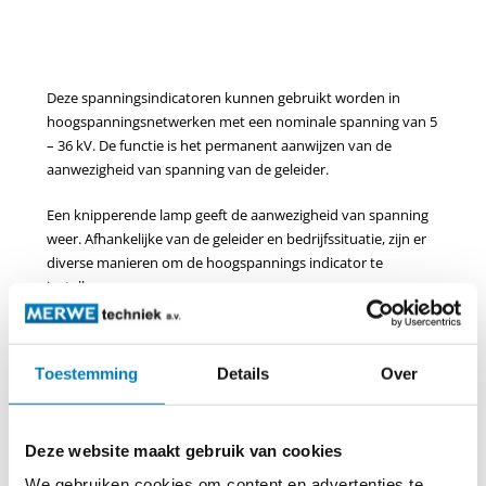
Deze spanningsindicatoren kunnen gebruikt worden in
hoogspanningsnetwerken met een nominale spanning van 5
– 36 kV. De functie is het permanent aanwijzen van de
aanwezigheid van spanning van de geleider.
Een knipperende lamp geeft de aanwezigheid van spanning
weer. Afhankelijke van de geleider en bedrijfssituatie, zijn er
diverse manieren om de hoogspannings indicator te
installeren.
SPANNINGS indicATOR TYPE B
Deze spanningsindicator wordt geïnstalleerd op niet
Toestemming
Details
Over
afgeschermde vlakke geleiders.
Deze indicator wordt alleen toegepast, als de indicatie direct
zichtbaar is.
Deze website maakt gebruik van cookies
SPANNINGS indicATOR TYPE BR
We gebruiken cookies om content en advertenties te