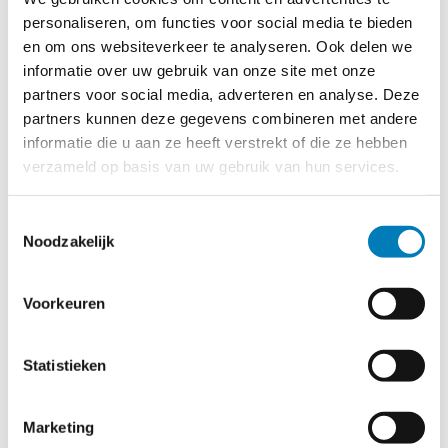
Deze spanningsindicator wordt geïnstalleerd op niet
personaliseren, om functies voor social media te bieden
afgeschermde vlakke geleiders en is voorzien van een
en om ons websiteverkeer te analyseren. Ook delen we
scharnier. Daarmee kan de zichtbaarheid vergroot worden.
informatie over uw gebruik van onze site met onze
partners voor social media, adverteren en analyse. Deze
SPANNINGS indicATOR TYPE BP
Deze spanningsindicator wordt met een draadbinder
partners kunnen deze gegevens combineren met andere
geïnstalleerd op niet afgeschermde vlakke geleiders. Deze
informatie die u aan ze heeft verstrekt of die ze hebben
indicator wordt alleen toegepast, als de indicatie direct
verzameld op basis van uw gebruik van hun services.
zichtbaar is.
Toestemmingsselectie
SPANNINGS indicATOR TYPE BF
Noodzakelijk
Deze spanningsindicator wordt toegepast als de aanwijzing
niet direct zichtbaar is. De aanwijzing wordt via een optische
kabel potentiaal vrij op een display getoond. De sensor van
Voorkeuren
deze spanningsindicator wordt gemonteerd op niet
afgeschermde vlakke geleiders.
Statistieken
SPANNINGS INDICATOR TYPE BFP
Deze spanningsindicator wordt toegepast als de aanwijzing
niet direct zichtbaar is. De aanwijzing wordt via een optische
Marketing
kabel potentiaal vrij op een display getoond. De sensor van