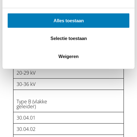
deze spanningsindicator wordt gemonteerd met een
draadbinder op niet afgeschermde kabels.
Alles toestaan
Bestelnummers
Type
Selectie toestaan
5-9 kV
Weigeren
10-19 kV
20-29 kV
30-36 kV
Type B (vlakke
geleider)
30.04.01
30.04.02