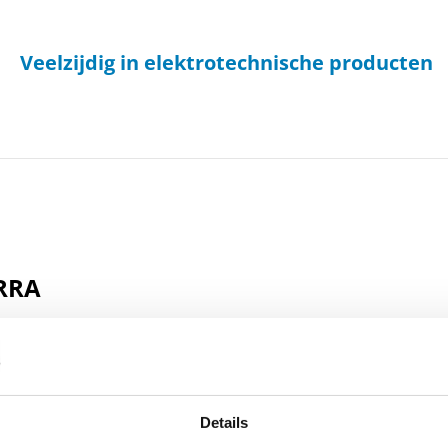
Veelzijdig in elektrotechnische producten
ERRA
in stervormige – en ring
Voordelen en mogelijkheden
Trip stromen voor aardfouten 20 / 4
Details
 De indicatie van de aardfout
– Optioneel: een vaste waarde voo