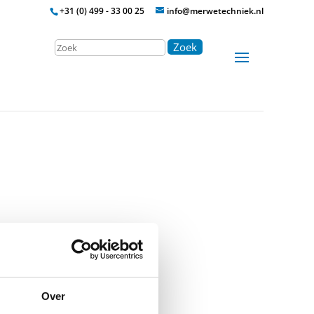
+31 (0) 499 - 33 00 25
info@merwetechniek.nl
Zoek
0 / 60 / 80 / 160 A
Over
r de aardfoutstroom