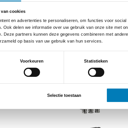
g tussen de aardfout-sensor en het
Optioneel: Functie test knop
emonteerde worden op afgeschermde
Vlagindicatie
 van cookies
n op de kabel. Een hulpvoeding is
Contacten voor afstandsbewaking
ent en advertenties te personaliseren, om functies voor social
 een fout ontstaat.
Reset functie:
. Ook delen we informatie over uw gebruik van onze site met on
– Optioneel: Manueel
e. Deze partners kunnen deze gegevens combineren met andere i
– Optioneel: bij wederkerende vo
erzameld op basis van uw gebruik van hun services.
Hulpvoeding: 115/230 V AC
paneel inbouw of opbouw
Optioneel – knipperende lamp type 
Voorkeuren
Statistieken
26.20.10
26.30.10
Selectie toestaan