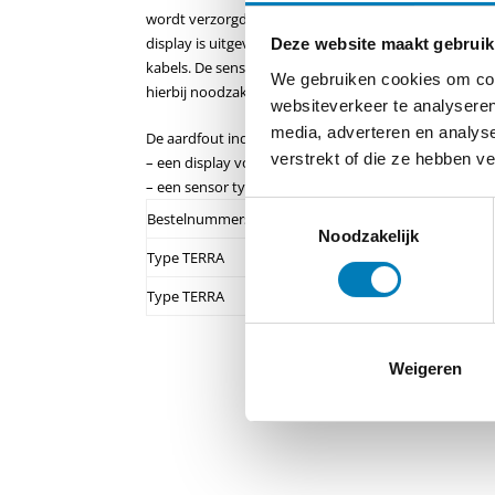
wordt verzorgd door een vlagindicator. De verbindin
display is uitgevoerd met kabel. De sensor moet g
Deze website maakt gebruik
kabels. De sensor is deelbaar en kan geplaatst worde
We gebruiken cookies om cont
hierbij noodzakelijk. De voeding mag wegvallen nadat
websiteverkeer te analyseren
media, adverteren en analys
De aardfout indicator bestaat uit:
verstrekt of die ze hebben v
– een display voor aanwijzing van de aard-fout
– een sensor type SE om de fout te detecteren.
Toestemmingsselectie
Bestelnummers
Noodzakelijk
Type TERRA
paneel inbouw
Type
TERRA
opbouw
Weigeren