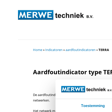
Home
»
Indicatoren
»
aardfoutindicatoren
»
TERRA
Aardfoutindicator type T
De aardfoutindicator kan toegepast worden in orden 
netwerken.
Toestemming
Het netwerk moet degelijk geaard zijn (niet zwevend).