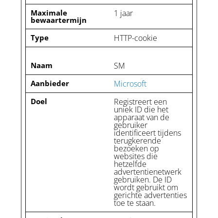
Maximale
1 jaar
bewaartermijn
Type
HTTP-cookie
Naam
SM
Aanbieder
Microsoft
Doel
Registreert een
uniek ID die het
apparaat van de
gebruiker
identificeert tijdens
terugkerende
bezoeken op
websites die
hetzelfde
advertentienetwerk
gebruiken. De ID
wordt gebruikt om
gerichte advertenties
toe te staan.