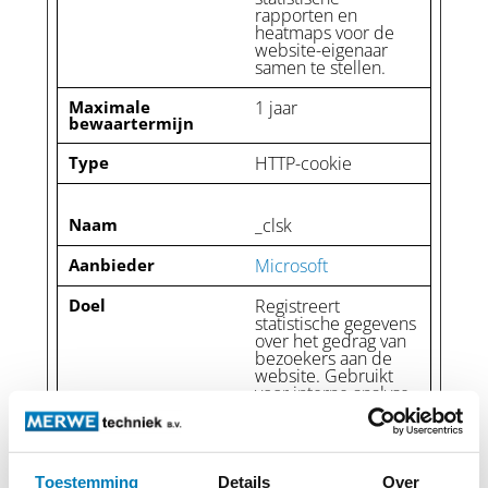
rapporten en
heatmaps voor de
website-eigenaar
samen te stellen.
Maximale
1 jaar
bewaartermijn
Type
HTTP-cookie
Naam
_clsk
Aanbieder
Microsoft
Doel
Registreert
statistische gegevens
over het gedrag van
bezoekers aan de
website. Gebruikt
voor interne analyse
door de beheerder
van de website.
Maximale
1 dag
Toestemming
Details
Over
bewaartermijn