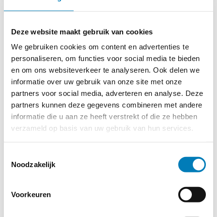
Type
HTTP-cookie
Deze website maakt gebruik van cookies
Naam
_cltk
We gebruiken cookies om content en advertenties te
personaliseren, om functies voor social media te bieden
Aanbieder
Microsoft
en om ons websiteverkeer te analyseren. Ook delen we
Doel
Registreert
informatie over uw gebruik van onze site met onze
statistische gegevens
partners voor social media, adverteren en analyse. Deze
over het gedrag van
bezoekers aan de
partners kunnen deze gegevens combineren met andere
website. Gebruikt
informatie die u aan ze heeft verstrekt of die ze hebben
voor interne analyse
door de beheerder
verzameld op basis van uw gebruik van hun services.
van de website.
Maximale
Sessie
Toestemmingsselectie
bewaartermijn
Noodzakelijk
Type
Lokale HTML-opslag
Voorkeuren
Naam
c.gif