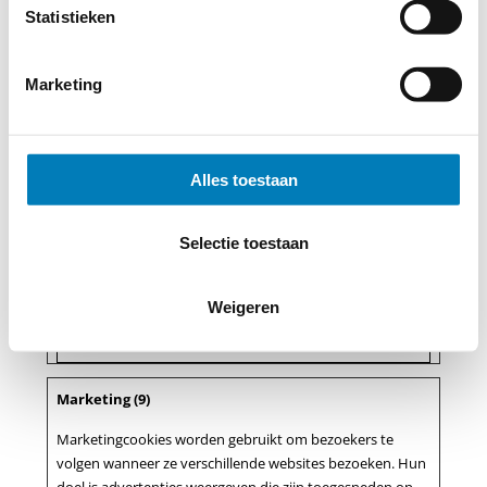
Aanbieder
Microsoft
Statistieken
Doel
Verzamelt gegevens
over de navigatie en
het gedrag van de
Marketing
bezoeker op de
website - Dit wordt
gebruikt om
statistische
rapporten en
Alles toestaan
heatmaps voor de
website-eigenaar
samen te stellen.
Selectie toestaan
Maximale
Sessie
bewaartermijn
Weigeren
Type
Pixeltracker
Marketing (9)
Marketingcookies worden gebruikt om bezoekers te
volgen wanneer ze verschillende websites bezoeken. Hun