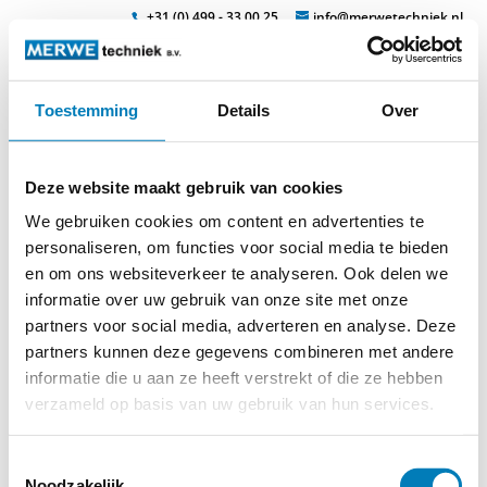
+31 (0) 499 - 33 00 25
info@merwetechniek.nl
Toestemming
Details
Over
Veelzijdig in elektrotechnische producten
Zoek
Deze website maakt gebruik van cookies
We gebruiken cookies om content en advertenties te
personaliseren, om functies voor social media te bieden
en om ons websiteverkeer te analyseren. Ook delen we
informatie over uw gebruik van onze site met onze
Home
»
Stekkers
»
Toebehoren
»
Omrekeningstabel
partners voor social media, adverteren en analyse. Deze
AWG/mm
partners kunnen deze gegevens combineren met andere
informatie die u aan ze heeft verstrekt of die ze hebben
verzameld op basis van uw gebruik van hun services.
Omrekeningstabel AWG/mm
Toestemmingsselectie
Noodzakelijk