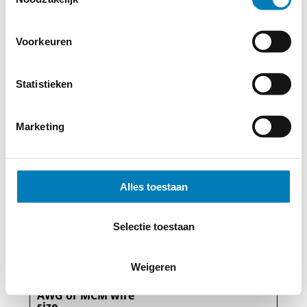
Voorkeuren
Statistieken
Omrekeningstabel AWG/mm
Marketing
AWG of MCM
afmeting
Alles toestaan
Max. stroom [ A]
bijT = 75 °C
Selectie toestaan
ø in mm
ca. ø in mm
Weigeren
AWG or MCM wire
size