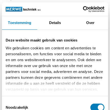
Let wel dit is geen 0,4 * Un beproeving, omdat dit
soort beproevingen alleen in een
hoogspanningslaboratorium
Toestemming
Details
Over
uitgevoerd kunnen worden.
Deze website maakt gebruik van cookies
Bestelnummer
We gebruiken cookies om content en advertenties te
personaliseren, om functies voor social media te bieden
Omschrijving
en om ons websiteverkeer te analyseren. Ook delen we
informatie over uw gebruik van onze site met onze
1202 /CL106
partners voor social media, adverteren en analyse. Deze
partners kunnen deze gegevens combineren met andere
piezotester voor
spanningstesters
informatie die u aan ze heeft verstrekt of die ze hebben
verzameld op basis van uw gebruik van hun services.
Toestemmingsselectie
Noodzakelijk