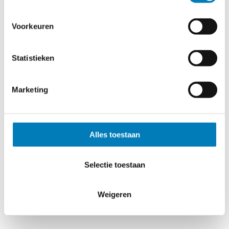
De functietester dient zo in de hand genomen te worden, dat
de drukknop met de vingers gemakkelijk bediend kan
worden. Bij elke functietest dient deze meerdere malen
Voorkeuren
bekrachtigd te worden, zodat ongewenste
spanningsinvloeden uitgesloten worden.
Statistieken
Bij de functietest van enkelpolige spanningstesters, mogen
geen geïsoleerde handschoenen gedragen worden (de
koppeling met het lichaam is hierbij van belang) Let u erop,
Marketing
dat de bij het testen van enkelpolige tester de beschermdop
aan de onderzijde van contactbus 2 is aangebracht, zodat u
geen schok krijgt.
Alles toestaan
Bij de oudere type functietesters is het indrukken van de
knop en de mechanische overbrenging nog hoorbaar, bij de
Selectie toestaan
nieuwere types niet.
Het is afhankelijk van het type tester (niet van de
Weigeren
bedrijfsspanning van de tester!)
of stand 10 of 20 de tester laat aanspreken.