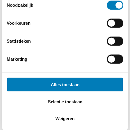
Noodzakelijk
Externe knipperende lamp type BL41
Voorkeuren
Statistieken
Marketing
Externe knipperende lamp type BL42
Alles toestaan
Selectie toestaan
© 2026
MERWEtechniek B.V.
-
Disclaimer
-
Privacy Policy
-
Weigeren
Cookieverklaring
-
Verdere contact gegevens