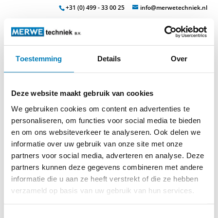
+31 (0) 499 - 33 00 25
info@merwetechniek.nl
Veelzijdig in elektrotechnische producten
Toestemming
Details
Over
Zoek
Deze website maakt gebruik van cookies
We gebruiken cookies om content en advertenties te
personaliseren, om functies voor social media te bieden
en om ons websiteverkeer te analyseren. Ook delen we
Home
»
Indicatoren
»
accessoires
informatie over uw gebruik van onze site met onze
partners voor social media, adverteren en analyse. Deze
partners kunnen deze gegevens combineren met andere
informatie die u aan ze heeft verstrekt of die ze hebben
verzameld op basis van uw gebruik van hun services.
Toestemmingsselectie