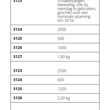
3123
Schakelstangen,
tweedelig, ook bij
neerslag te gebruiken,
geschikt voor een
nominale spanning
t/m 30 kV
3124
2000
3125
500
3126
1000
3127
1,90 kg
3123
2500
3124
600
3125
1200
3126
2,30 kg