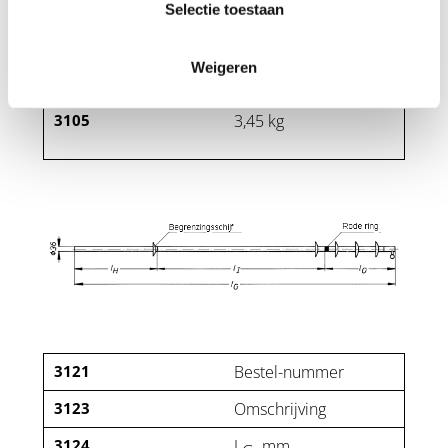
3102
4500
Selectie toestaan
3103
1000
Weigeren
3104
2500
3105
3,45 kg
3121
Bestel-nummer
3123
Omschrijving
3124
L
mm