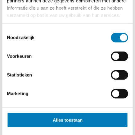
partners kunnen deze gegevens combineren met andere
3102
3000
informatie die u aan ze heeft verstrekt of die ze hebben
3103
800
verzameld op basis van uw gebruik van hun services.
3104
820
Toestemmingsselectie
3105
2,30 kg
Noodzakelijk
3102
Schakelstangen,
Voorkeuren
driedelig, bij neerslag
niet gebruiken,
geschikt voor een
nominale spanning
Statistieken
t/m 30 kV
3103
3000
Marketing
3104
800
3105
720
Alles toestaan
3106
2,50 kg