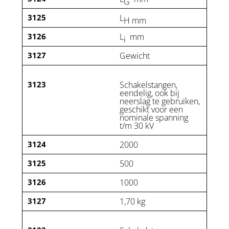
G
3125
L
H mm
3126
L
mm
i
3127
Gewicht
3123
Schakelstangen,
eendelig, ook bij
neerslag te gebruiken,
geschikt voor een
nominale spanning
t/m 30 kV
3124
2000
3125
500
3126
1000
3127
1,70 kg