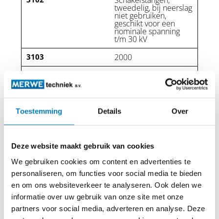
Schakelstangen,
tweedelig, bij neerslag
niet gebruiken,
geschikt voor een
nominale spanning
t/m 30 kV
3103
2000
3104
500
3105
720
3106
1,70 kg
Toestemming
Details
Over
3102
2500
Deze website maakt gebruik van cookies
3103
600
We gebruiken cookies om content en advertenties te
personaliseren, om functies voor social media te bieden
3104
770
en om ons websiteverkeer te analyseren. Ook delen we
3105
2,00 kg
informatie over uw gebruik van onze site met onze
partners voor social media, adverteren en analyse. Deze