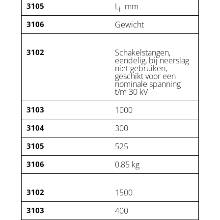
3105
L
mm
i
3106
Gewicht
3102
Schakelstangen,
eendelig, bij neerslag
niet gebruiken,
geschikt voor een
nominale spanning
t/m 30 kV
3103
1000
3104
300
3105
525
3106
0,85 kg
3102
1500
3103
400