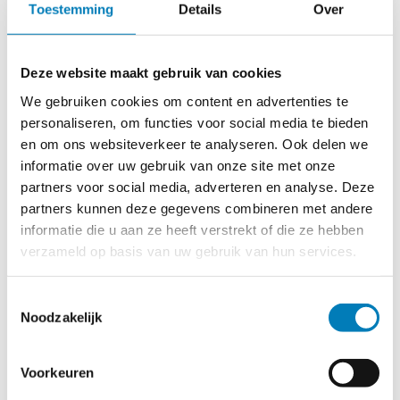
Toestemming
Details
Over
Het bijzonder voordeel van dit apparaat is, dat deze
Deze website maakt gebruik van cookies
toegepast kan worden in onder spanning
staande TN-C netten.
We gebruiken cookies om content en advertenties te
personaliseren, om functies voor social media te bieden
Hierbij wordt het meetsignaal via een galvanische verbinding
en om ons websiteverkeer te analyseren. Ook delen we
in het net gestuurd. Hierbij dient slechts het apparaat aan
informatie over uw gebruik van onze site met onze
één van de fasen gekoppeld, de ontvanger gekalibreerd en
partners voor social media, adverteren en analyse. Deze
op de gewenste plaats aangesloten te worden.
partners kunnen deze gegevens combineren met andere
informatie die u aan ze heeft verstrekt of die ze hebben
De uit te lezen kabel wordt via de zender met een
verzameld op basis van uw gebruik van hun services.
klok pulserende gelijkstroom belast, die door de ontvanger
eenduidig wordt herkend.
Toestemmingsselectie
Noodzakelijk
Aansluitmogelijkheid:
Zekeringonderdeel
Gr. 1 t/m 3 of indien gewenst Gr. 00.
Voorkeuren
Het is ook mogelijk dit apparaat