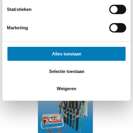
in geaarde en kortgesloten
Statistieken
middenspanningsnetten toe te
passen.
Marketing
Hierbij wordt de zender
via een verbindingskabel met
de kabel aangesloten.
Voedingsspanning 220 V AC.
Alles toestaan
Selectie toestaan
Weigeren