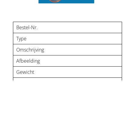
Bestel-Nr.
Type
Omschrijving
Afbeelding
Gewicht
1520
EKA-2003
Kabeluitleesapparaat
voor laagspanning TN-
C netten bestaande
uit: