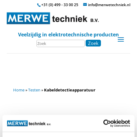
+31 (0) 499 - 33 00 25
info@merwetechniek.nl
Veelzijdig in elektrotechnische producten
Zoek
Home
»
Testen
»
Kabeldetectieapparatuur
Kabeldetectie
Kabeluitleesapparaat voor laagspanning TN-C netten