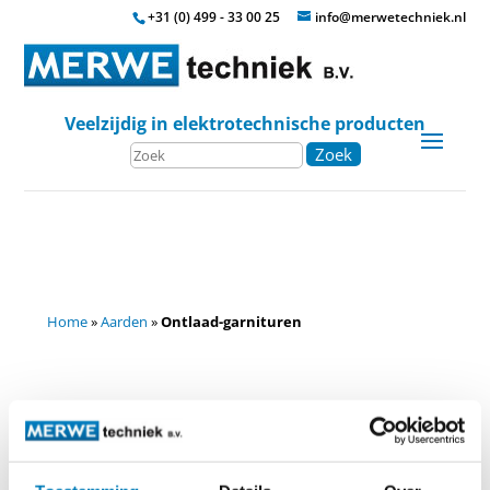
+31 (0) 499 - 33 00 25
info@merwetechniek.nl
Veelzijdig in elektrotechnische producten
Zoek
Home
»
Aarden
»
Ontlaad-garnituren
Ontlaadgarnituren
MERWEtechniek levert ook ontlaadgarnituren. Standaard