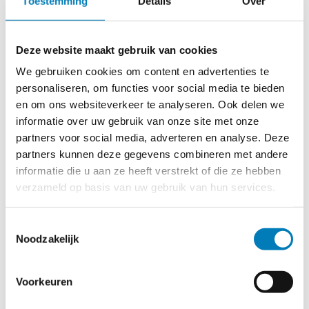
Toestemming
Details
Over
bestaan deze uit een aardingsklem MT840 (spanwijdte 26
mm). een geïsoleerde koperlitze kabel en een afstrijkpunt.
Deze kan via een bajonetsluiting op een aardingsstok
worden gemonteerd. Doorsnede van de kabel is 25 of 35
Deze website maakt gebruik van cookies
mm2 en de lengte is ook naar keuze.
We gebruiken cookies om content en advertenties te
personaliseren, om functies voor social media te bieden
Vanzelfsprekend kunnen wij deze ook op maat maken,
en om ons websiteverkeer te analyseren. Ook delen we
bijvoorbeeld met een haak of een andere klem,
informatie over uw gebruik van onze site met onze
partners voor social media, adverteren en analyse. Deze
Heeft u over dit product nadere vragen, neem dan contact
met ons op.
partners kunnen deze gegevens combineren met andere
informatie die u aan ze heeft verstrekt of die ze hebben
verzameld op basis van uw gebruik van hun services.
Toestemmingsselectie
Noodzakelijk
Voorkeuren