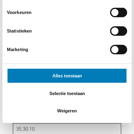
alle fasen.
Bestelnummers
Voorkeuren
Type SPA
Statistieken
inbouw
Marketing
35.10.10
Type SPA
Alles toestaan
opbouw
35.20.10
Selectie toestaan
Spannings sensor
Weigeren
voor vlakke geleiders
35.30.10