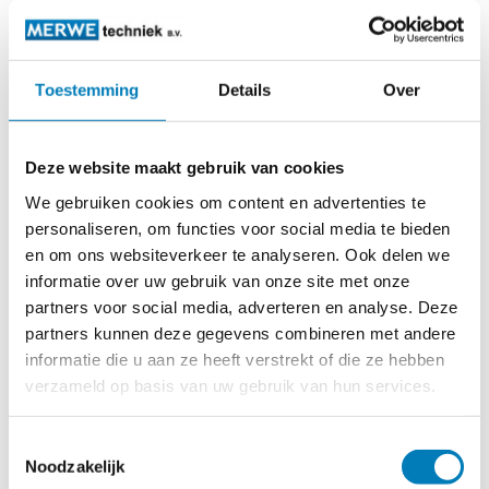
De spanningsindicator type SPA, kan toegepast worden in
hoogspannings netwerken met een nominale spanning van
Toestemming
Details
Over
5 kV – 36 kV. De functie is het permanent monitoren van de
aanwezigheid van spanning van geleiders per fase via LED
indicatie.
Deze website maakt gebruik van cookies
De aanwijzing wordt via een optische kabel potentiaal vrij op
We gebruiken cookies om content en advertenties te
een display getoond. De sensor van deze spanningsindicator
personaliseren, om functies voor social media te bieden
wordt gemonteerd op niet afgeschermde geleider. Een
en om ons websiteverkeer te analyseren. Ook delen we
hulpvoeding is hierbij noodzakelijk.
informatie over uw gebruik van onze site met onze
partners voor social media, adverteren en analyse. Deze
Bij bestelling dient u aan te geven of het portentiaal vrije
contact
partners kunnen deze gegevens combineren met andere
als maak- of verbreekcontact uitgevoerd moet worden.
informatie die u aan ze heeft verstrekt of die ze hebben
verzameld op basis van uw gebruik van hun services.
Het is mogelijk om per fase een contact te kiezen.
Als alternatief kan één algemeen contact voor alle drie fasen
Toestemmingsselectie
besteld worden, welke een uitschakeling kan initiëren als
Noodzakelijk
er geen spanning wordt gedetecteerd op een bepaalde of