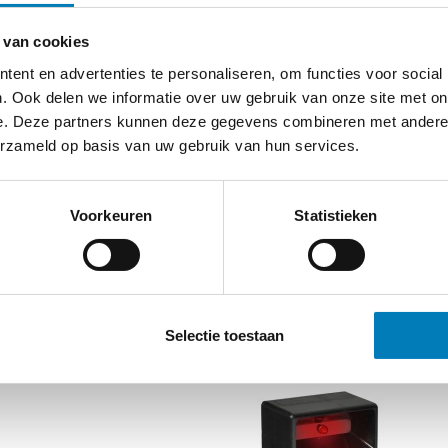
Optioneel: Functie test knop
n op de kabel. De voeding wordt
Reset functie:
 van cookies
– Manueel
ent en advertenties te personaliseren, om functies voor social
– tijd: tussen 1 en 16 uur
. Ook delen we informatie over uw gebruik van onze site met on
abel
– Optioneel: bij wederkerende bed
e. Deze partners kunnen deze gegevens combineren met andere i
Hulpvoeding
erzameld op basis van uw gebruik van hun services.
– Paneel inbouw versie: Lithium bat
paneel inbouw en opbouw.
– Opbouw versie: Lithium batterij 
romen, drie reset tijden en een
Opbouw (IP65) en paneel inbouw
eeft één aanspreekstroom, één
Contacten voor afstandsbewaking
Voorkeuren
Statistieken
sbewaking.
LED indicatie
27.20.10
27.30.10
Selectie toestaan