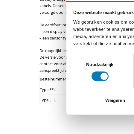
kabels. De sensor is deelbaar en kan geplaatst worde
verzorgd door een vervangbare lithium batterij
Deze website maakt gebruik
We gebruiken cookies om cont
De aardfout indicator bestaat uit:
websiteverkeer te analyseren
– een display voor aanwijzing van de aard-fout met k
media, adverteren en analys
– een sensor type SE om de fout te detecteren.
verstrekt of die ze hebben v
De mogelijkheden verschillen tussen displays voor 
De versie voor paneel inbouw heeft drie aanspreek st
Toestemmingsselectie
contact voor afstandsbewaking. De opbouw versie h
Noodzakelijk
aanspreektijd en een optioneel contact voor afstand
Bestelnummers
Type EFL
paneel inbouw
Type
EFL
opbouw
Weigeren