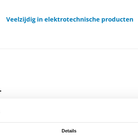
Veelzijdig in elektrotechnische producten
L
rmige – en ring netwerken.
Voordelen en mogelijkheden
 De indicatie van de aardfout
Aanspreek stromen voor aardfoute
g tussen de aardfout-sensor en het
Details
een reponse tijd vertrating tussen
emonteerde worden op afgeschermde