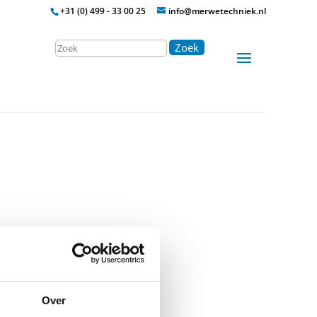
+31 (0) 499 - 33 00 25
info@merwetechniek.nl
Zoek
n tussen 10 en 300 A.
Over
 40 en 300 ms