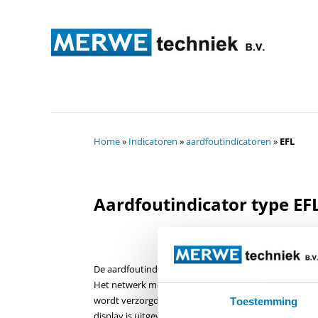
Home
»
Indicatoren
»
aardfoutindicatoren
»
EFL
Aardfoutindicator type EF
De aardfoutindicator kan toegepast worden in stervo
Het netwerk moet degelijk geaard zijn (niet zwevend).
wordt verzorgd door een LED indicator. De verbindin
Toestemming
display is uitgevoerd met kabel. De sensor moet g