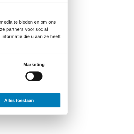
 media te bieden en om ons
ze partners voor social
rijfsstroom
nformatie die u aan ze heeft
terij type AA 3.6V
type ½ AA 3.6V
Marketing
Alles toestaan