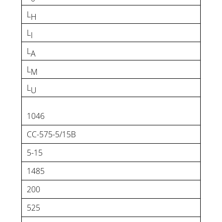
L
H
L
I
L
A
L
M
L
U
1046
CC-575-5/15B
5-15
1485
200
525