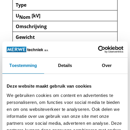
Type
U
[kV]
Nom
Omschrijving
Gewicht
1046
CC-575-5/15B
Toestemming
Details
Over
5-15
Elektronische
Deze website maakt gebruik van cookies
spanningstester
volgens
We gebruiken cookies om content en advertenties te
DIN VDE 0682 deel
personaliseren, om functies voor social media te bieden
411/IEC-61243-1/EN
61243-1
en om ons websiteverkeer te analyseren. Ook delen we
informatie over uw gebruik van onze site met onze
1,70 kg
partners voor social media, adverteren en analyse. Deze
partners kunnen deze gegevens combineren met andere