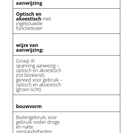
aanwijzing
Optisch en
akoestisch
met
ingebouwde
functietester
wijze van
aanwijzing:
Groep III
spanning aanwezig –
optisch en akoestisch
(rot blinkend)
gereed voor gebruik –
optisch en akoestisch
(groen licht)
bouwvorm
Buitengebruik, voor
gebruik onder droge
en natte
omstandigheden