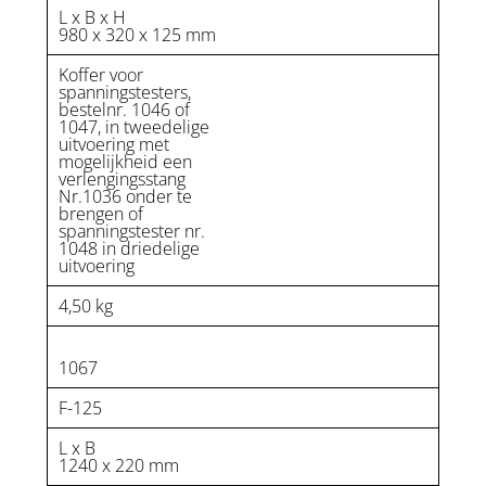
L x B x H
980 x 320 x 125 mm
Koffer voor
spanningstesters,
bestelnr. 1046 of
1047, in tweedelige
uitvoering met
mogelijkheid een
verlengingsstang
Nr.1036 onder te
brengen of
spanningstester nr.
1048 in driedelige
uitvoering
4,50 kg
1067
F-125
L x B
1240 x 220 mm