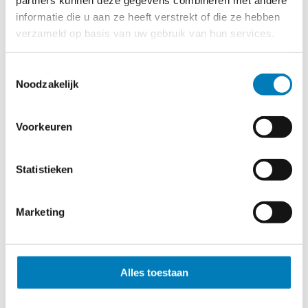
1047
informatie die u aan ze heeft verstrekt of die ze hebben
verzameld op basis van uw gebruik van hun services.
CC-575-10/20B
10-20
Toestemmingsselectie
Noodzakelijk
1,70 kg
Voorkeuren
1048
CC-575-10/30B
Statistieken
10-30
1,80 kg
Marketing
1070
Alles toestaan
10