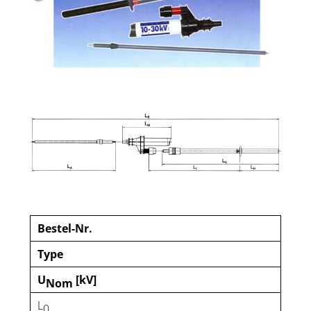
Bestel-Nr.
Type
U
[kV]
Nom
L
0