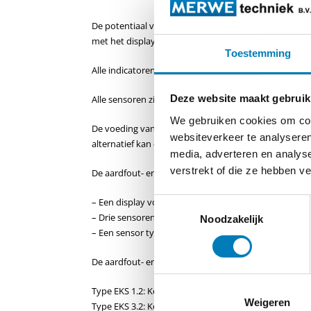
De potentiaal vrije verbinding tussen de kortsluitind
met het display wordt uitgevoerd met kabel.
Toestemming
Alle indicatoren moet gemonteerd worden op afgesc
Deze website maakt gebruik
Alle sensoren zijn deelbaar en kunnen eenvoudig op
We gebruiken cookies om cont
De voeding van het display wordt verzorgd door een v
websiteverkeer te analyseren
alternatief kan een storings-onafhankelijke hulpvoe
media, adverteren en analys
verstrekt of die ze hebben v
De aardfout- en kortsluitindicator type EKS bestaat ui
– Een display voor het weergeven van kortsluit- en a
Toestemmingsselectie
– Drie sensoren type SK om kortsluitingen te detecte
Noodzakelijk
– Een sensor type SE om aardfouten te detecteren
De aardfout- en kortsluitindicator type EKS is beschik
Type EKS 1.2: Kortsluit indicatie met één algemene LED
Weigeren
Type EKS 3.2: Kortsluit indicatie met één LED per fase.