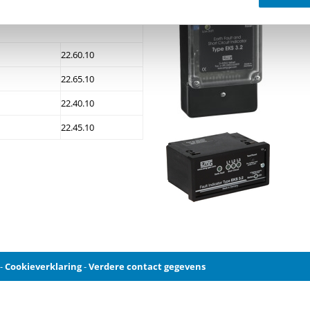
catie.
22.60.10
22.65.10
22.40.10
22.45.10
-
Cookieverklaring
-
Verdere contact gegevens