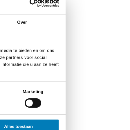
 en 160 A
aarde
0 / 160 ms
Over
 media te bieden en om ons
rijfsstroom
ze partners voor social
pspanning
nformatie die u aan ze heeft
Marketing
voor buiten aanwijzing
Alles toestaan