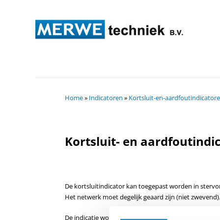
Home
»
Indicatoren
»
Kortsluit-en-aardfoutindicator
Kortsluit- en aardfoutindi
De kortsluitindicator kan toegepast worden in stervo
Het netwerk moet degelijk geaard zijn (niet zwevend)
De indicatie wordt verzorgd één of drie LED’s en één 