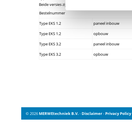
Beide versies zijn voor zien van een LED aardfout indi
Bestelnummer
Type EKS 1.2
paneel inbouw
Type EKS 1.2
opbouw
Type EKS 3.2
paneel inbouw
Type EKS 3.2
opbouw
© 2026
MERWEtechniek B.V.
-
Disclaimer
-
Privacy Policy