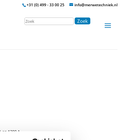
+31 (0) 499 - 33 00 25
info@merwetechniek.nl
Zoek
A en 1200 A
aarde