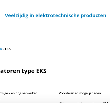
Veelzijdig in elektrotechnische producten
en
»
EKS
catoren type EKS
rmige – en ring netwerken.
Voordelen en mogelijkheden
.
Vijf aanspreekstromen tussen 200 
LED voor de aardfout aanwijzing.
– Optioneel één vaste aanspreekw