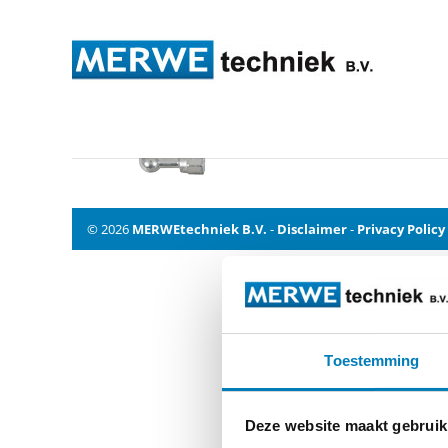
phasenfestpunkt_2048
© 2026
MERWEtechniek B.V.
-
Disclaimer
-
Privacy Policy
Toestemming
Deze website maakt gebruik