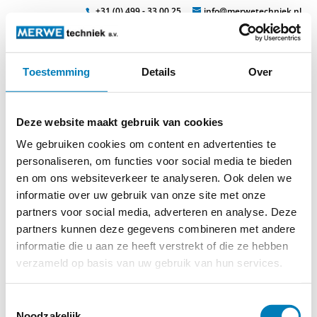
+31 (0) 499 - 33 00 25
info@merwetechniek.nl
Toestemming
Details
Over
Veelzijdig in elektrotechnische producten
Zoek
phasenfestpunkt_2052
Deze website maakt gebruik van cookies
We gebruiken cookies om content en advertenties te
personaliseren, om functies voor social media te bieden
en om ons websiteverkeer te analyseren. Ook delen we
© 2026
MERWEtechniek B.V.
-
Disclaimer
-
Privacy Policy
-
informatie over uw gebruik van onze site met onze
Cookieverklaring
-
Verdere contact gegevens
partners voor social media, adverteren en analyse. Deze
partners kunnen deze gegevens combineren met andere
informatie die u aan ze heeft verstrekt of die ze hebben
verzameld op basis van uw gebruik van hun services.
Toestemmingsselectie
Noodzakelijk