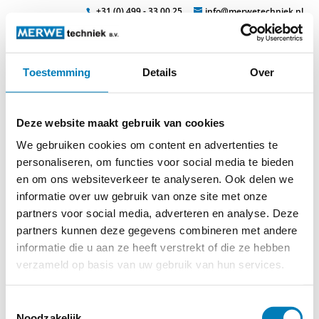
+31 (0) 499 - 33 00 25
info@merwetechniek.nl
Toestemming
Details
Over
Veelzijdig in elektrotechnische producten
Zoek
phasenfestpunkt_4226
Deze website maakt gebruik van cookies
We gebruiken cookies om content en advertenties te
personaliseren, om functies voor social media te bieden
en om ons websiteverkeer te analyseren. Ook delen we
informatie over uw gebruik van onze site met onze
© 2026
MERWEtechniek B.V.
-
Disclaimer
-
Privacy Policy
-
partners voor social media, adverteren en analyse. Deze
Cookieverklaring
-
Verdere contact gegevens
partners kunnen deze gegevens combineren met andere
informatie die u aan ze heeft verstrekt of die ze hebben
verzameld op basis van uw gebruik van hun services.
Toestemmingsselectie
Noodzakelijk