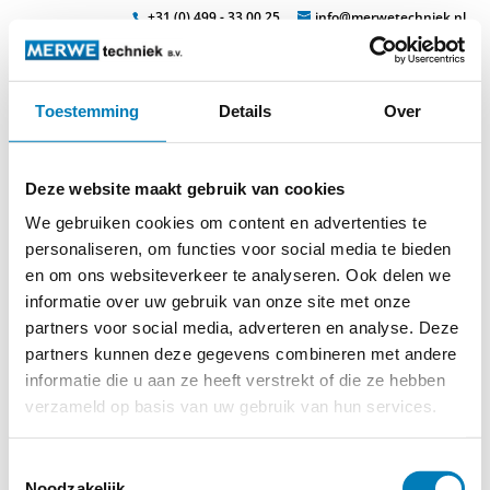
+31 (0) 499 - 33 00 25
info@merwetechniek.nl
Toestemming
Details
Over
Veelzijdig in elektrotechnische producten
Zoek
MT840
Deze website maakt gebruik van cookies
We gebruiken cookies om content en advertenties te
personaliseren, om functies voor social media te bieden
en om ons websiteverkeer te analyseren. Ook delen we
informatie over uw gebruik van onze site met onze
partners voor social media, adverteren en analyse. Deze
partners kunnen deze gegevens combineren met andere
informatie die u aan ze heeft verstrekt of die ze hebben
verzameld op basis van uw gebruik van hun services.
Toestemmingsselectie
© 2026
MERWEtechniek B.V.
-
Disclaimer
-
Privacy Policy
-
Noodzakelijk