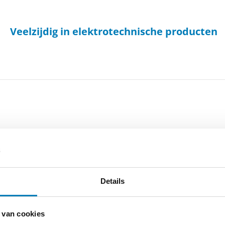
Veelzijdig in elektrotechnische producten
rt-1
-
Cookieverklaring
-
Verdere contact gegevens
Details
 van cookies