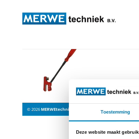
erdungsklemme_vollisolie
© 2026
MERWEtechniek B.V.
-
Disclaimer
-
Privacy Policy
Toestemming
Deze website maakt gebruik