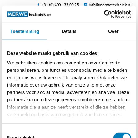
+31 (0) 499 - 33 00 25
info@merwetechniek.nl
Toestemming
Details
Over
Veelzijdig in elektrotechnische producten
Zoek
erdungsstange_2_
Deze website maakt gebruik van cookies
We gebruiken cookies om content en advertenties te
personaliseren, om functies voor social media te bieden
en om ons websiteverkeer te analyseren. Ook delen we
© 2026
MERWEtechniek B.V.
-
Disclaimer
-
Privacy Policy
-
informatie over uw gebruik van onze site met onze
Cookieverklaring
-
Verdere contact gegevens
partners voor social media, adverteren en analyse. Deze
partners kunnen deze gegevens combineren met andere
informatie die u aan ze heeft verstrekt of die ze hebben
verzameld op basis van uw gebruik van hun services.
Toestemmingsselectie
Noodzakelijk