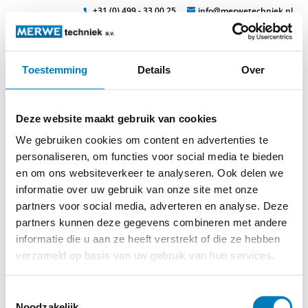
+31 (0) 499 - 33 00 25
info@merwetechniek.nl
Toestemming
Details
Over
Veelzijdig in elektrotechnische producten
Zoek
phasenklemme_mt-1911
Deze website maakt gebruik van cookies
We gebruiken cookies om content en advertenties te
personaliseren, om functies voor social media te bieden
en om ons websiteverkeer te analyseren. Ook delen we
informatie over uw gebruik van onze site met onze
partners voor social media, adverteren en analyse. Deze
partners kunnen deze gegevens combineren met andere
© 2026
MERWEtechniek B.V.
-
Disclaimer
-
Privacy Policy
-
informatie die u aan ze heeft verstrekt of die ze hebben
Cookieverklaring
-
Verdere contact gegevens
verzameld op basis van uw gebruik van hun services.
Toestemmingsselectie
Noodzakelijk