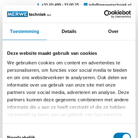
+31 (0) 499 - 33 00 25
info@merwetechniek.nl
Toestemming
Details
Over
Veelzijdig in elektrotechnische producten
Zoek
phasenklemme_mt-815-e
Deze website maakt gebruik van cookies
We gebruiken cookies om content en advertenties te
personaliseren, om functies voor social media te bieden
en om ons websiteverkeer te analyseren. Ook delen we
informatie over uw gebruik van onze site met onze
partners voor social media, adverteren en analyse. Deze
partners kunnen deze gegevens combineren met andere
© 2026
MERWEtechniek B.V.
-
Disclaimer
-
Privacy Policy
-
informatie die u aan ze heeft verstrekt of die ze hebben
Cookieverklaring
-
Verdere contact gegevens
verzameld op basis van uw gebruik van hun services.
Toestemmingsselectie
Noodzakelijk