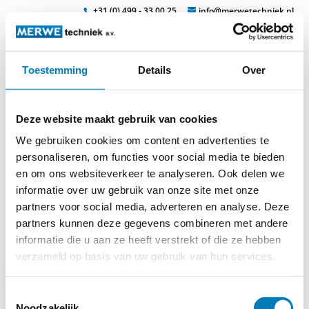
+31 (0) 499 - 33 00 25
info@merwetechniek.nl
Toestemming
Details
Over
Veelzijdig in elektrotechnische producten
Zoek
kurzschliesspatrone
Deze website maakt gebruik van cookies
We gebruiken cookies om content en advertenties te
personaliseren, om functies voor social media te bieden
en om ons websiteverkeer te analyseren. Ook delen we
informatie over uw gebruik van onze site met onze
partners voor social media, adverteren en analyse. Deze
partners kunnen deze gegevens combineren met andere
© 2026
MERWEtechniek B.V.
-
Disclaimer
-
Privacy Policy
-
informatie die u aan ze heeft verstrekt of die ze hebben
Cookieverklaring
-
Verdere contact gegevens
verzameld op basis van uw gebruik van hun services.
Toestemmingsselectie
Noodzakelijk