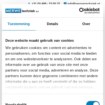
+31 (0) 499 - 33 00 25
info@merwetechniek.nl
Toestemming
Details
Over
Veelzijdig in elektrotechnische producten
Zoek
ontlaadgarn
Deze website maakt gebruik van cookies
We gebruiken cookies om content en advertenties te
personaliseren, om functies voor social media te bieden
en om ons websiteverkeer te analyseren. Ook delen we
informatie over uw gebruik van onze site met onze
partners voor social media, adverteren en analyse. Deze
partners kunnen deze gegevens combineren met andere
informatie die u aan ze heeft verstrekt of die ze hebben
verzameld op basis van uw gebruik van hun services.
Toestemmingsselectie
Noodzakelijk
© 2026
MERWEtechniek B.V.
-
Disclaimer
-
Privacy Policy
-