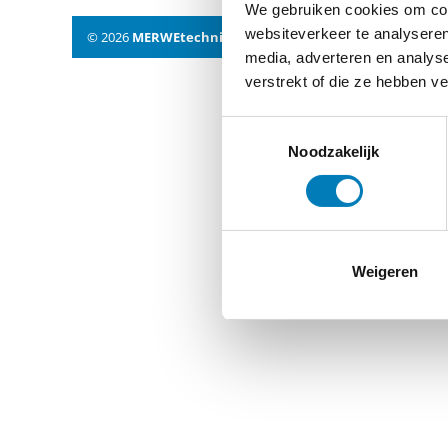
We gebruiken cookies om cont
websiteverkeer te analyseren
© 2026
MERWEtechniek B.V.
-
Disclaimer
-
Privacy Policy
media, adverteren en analys
verstrekt of die ze hebben v
Toestemmingsselectie
Noodzakelijk
Weigeren