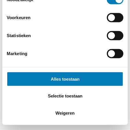
© 2026
MERWEtechniek B.V.
-
Disclaimer
-
Privacy Policy
-
Cookieverklaring
-
Verdere contact gegevens
Voorkeuren
Statistieken
Marketing
Alles toestaan
Selectie toestaan
Weigeren