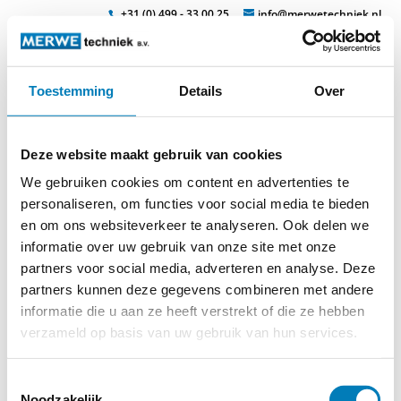
+31 (0) 499 - 33 00 25
info@merwetechniek.nl
Toestemming
Details
Over
Veelzijdig in elektrotechnische producten
Zoek
aardingsklem-2762
Deze website maakt gebruik van cookies
We gebruiken cookies om content en advertenties te
personaliseren, om functies voor social media te bieden
en om ons websiteverkeer te analyseren. Ook delen we
informatie over uw gebruik van onze site met onze
partners voor social media, adverteren en analyse. Deze
partners kunnen deze gegevens combineren met andere
informatie die u aan ze heeft verstrekt of die ze hebben
verzameld op basis van uw gebruik van hun services.
Toestemmingsselectie
Noodzakelijk