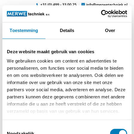
+31 (0) 499 - 33 00 25
info@merwetechniek.nl
Toestemming
Details
Over
Veelzijdig in elektrotechnische producten
Zoek
erdungsklemme_vollisoliert
Deze website maakt gebruik van cookies
We gebruiken cookies om content en advertenties te
personaliseren, om functies voor social media te bieden
en om ons websiteverkeer te analyseren. Ook delen we
informatie over uw gebruik van onze site met onze
partners voor social media, adverteren en analyse. Deze
partners kunnen deze gegevens combineren met andere
informatie die u aan ze heeft verstrekt of die ze hebben
verzameld op basis van uw gebruik van hun services.
© 2026
MERWEtechniek B.V.
-
Disclaimer
-
Privacy Policy
-
Cookieverklaring
-
Verdere contact gegevens
Toestemmingsselectie
Noodzakelijk