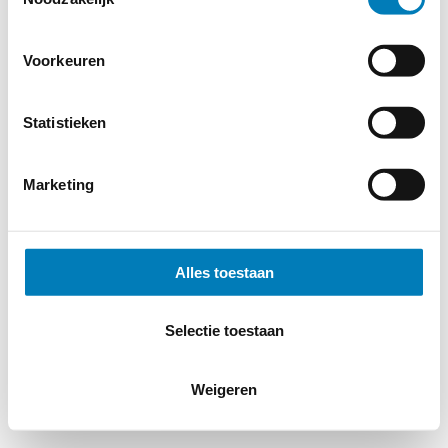
Voorkeuren
© 2026
MERWEtechniek B.V.
-
Disclaimer
-
Privacy Policy
-
Cookieverklaring
-
Verdere contact gegevens
Statistieken
Marketing
Alles toestaan
Selectie toestaan
Weigeren