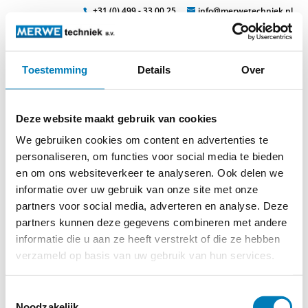
+31 (0) 499 - 33 00 25
info@merwetechniek.nl
Toestemming
Details
Over
Veelzijdig in elektrotechnische producten
Zoek
garnituur-2692
Deze website maakt gebruik van cookies
We gebruiken cookies om content en advertenties te
personaliseren, om functies voor social media te bieden
en om ons websiteverkeer te analyseren. Ook delen we
informatie over uw gebruik van onze site met onze
partners voor social media, adverteren en analyse. Deze
partners kunnen deze gegevens combineren met andere
informatie die u aan ze heeft verstrekt of die ze hebben
verzameld op basis van uw gebruik van hun services.
Toestemmingsselectie
Noodzakelijk