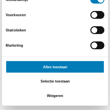
Voorkeuren
© 2026
MERWEtechniek B.V.
-
Disclaimer
-
Privacy Policy
-
Cookieverklaring
-
Verdere contact gegevens
Statistieken
Marketing
Alles toestaan
Selectie toestaan
Weigeren