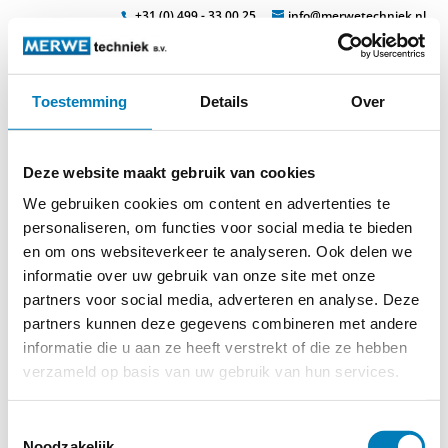
+31 (0) 499 - 33 00 25
info@merwetechniek.nl
Toestemming
Details
Over
Veelzijdig in elektrotechnische producten
Zoek
garnituur-2648u
Deze website maakt gebruik van cookies
We gebruiken cookies om content en advertenties te
personaliseren, om functies voor social media te bieden
en om ons websiteverkeer te analyseren. Ook delen we
informatie over uw gebruik van onze site met onze
partners voor social media, adverteren en analyse. Deze
partners kunnen deze gegevens combineren met andere
informatie die u aan ze heeft verstrekt of die ze hebben
verzameld op basis van uw gebruik van hun services.
Toestemmingsselectie
Noodzakelijk