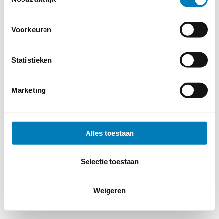
Voorkeuren
© 2026
MERWEtechniek B.V.
-
Disclaimer
-
Privacy Policy
-
Cookieverklaring
-
Verdere contact gegevens
Statistieken
Marketing
Alles toestaan
Selectie toestaan
Weigeren