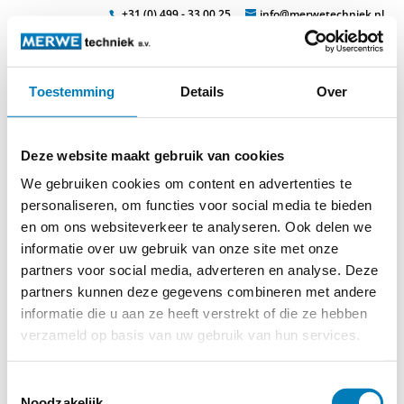
+31 (0) 499 - 33 00 25
info@merwetechniek.nl
Toestemming
Details
Over
Veelzijdig in elektrotechnische producten
Zoek
laagspanningsgarnituur1
Deze website maakt gebruik van cookies
We gebruiken cookies om content en advertenties te
personaliseren, om functies voor social media te bieden
en om ons websiteverkeer te analyseren. Ook delen we
informatie over uw gebruik van onze site met onze
partners voor social media, adverteren en analyse. Deze
partners kunnen deze gegevens combineren met andere
informatie die u aan ze heeft verstrekt of die ze hebben
verzameld op basis van uw gebruik van hun services.
Toestemmingsselectie
Noodzakelijk