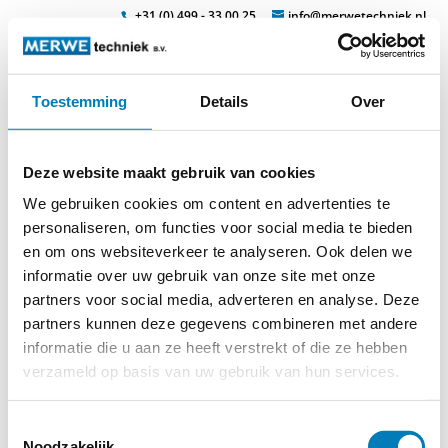
+31 (0) 499 - 33 00 25
info@merwetechniek.nl
Toestemming
Details
Over
Veelzijdig in elektrotechnische producten
Zoek
k-station-menu
Deze website maakt gebruik van cookies
We gebruiken cookies om content en advertenties te
personaliseren, om functies voor social media te bieden
en om ons websiteverkeer te analyseren. Ook delen we
informatie over uw gebruik van onze site met onze
partners voor social media, adverteren en analyse. Deze
partners kunnen deze gegevens combineren met andere
informatie die u aan ze heeft verstrekt of die ze hebben
verzameld op basis van uw gebruik van hun services.
Toestemmingsselectie
Noodzakelijk