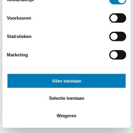
© 2026
MERWEtechniek B.V.
-
Disclaimer
-
Privacy Policy
-
Cookieverklaring
-
Verdere contact gegevens
Voorkeuren
Statistieken
Marketing
Alles toestaan
Selectie toestaan
Weigeren