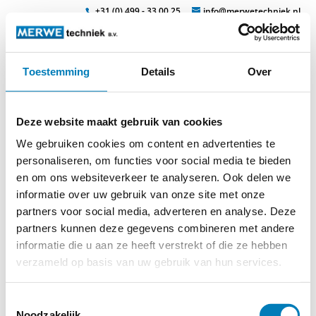
+31 (0) 499 - 33 00 25
info@merwetechniek.nl
Toestemming
Details
Over
Veelzijdig in elektrotechnische producten
Zoek
kompaktschraenke
Deze website maakt gebruik van cookies
We gebruiken cookies om content en advertenties te
personaliseren, om functies voor social media te bieden
en om ons websiteverkeer te analyseren. Ook delen we
informatie over uw gebruik van onze site met onze
partners voor social media, adverteren en analyse. Deze
partners kunnen deze gegevens combineren met andere
informatie die u aan ze heeft verstrekt of die ze hebben
verzameld op basis van uw gebruik van hun services.
© 2026
MERWEtechniek B.V.
-
Disclaimer
-
Privacy Policy
-
Toestemmingsselectie
Cookieverklaring
-
Verdere contact gegevens
Noodzakelijk