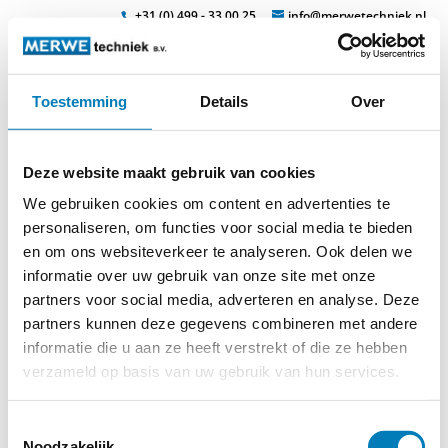
+31 (0) 499 - 33 00 25
info@merwetechniek.nl
Toestemming
Details
Over
Veelzijdig in elektrotechnische producten
Zoek
elsic-deckenbeleuchtung
Deze website maakt gebruik van cookies
We gebruiken cookies om content en advertenties te
personaliseren, om functies voor social media te bieden
en om ons websiteverkeer te analyseren. Ook delen we
informatie over uw gebruik van onze site met onze
partners voor social media, adverteren en analyse. Deze
partners kunnen deze gegevens combineren met andere
informatie die u aan ze heeft verstrekt of die ze hebben
© 2026
MERWEtechniek B.V.
-
Disclaimer
-
Privacy Policy
-
Cookieverklaring
-
Verdere contact gegevens
verzameld op basis van uw gebruik van hun services.
Toestemmingsselectie
Noodzakelijk