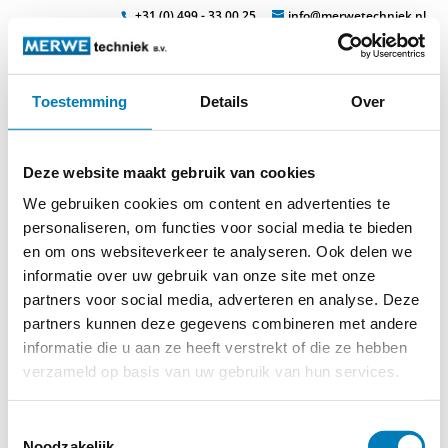
+31 (0) 499 - 33 00 25
info@merwetechniek.nl
Toestemming
Details
Over
Veelzijdig in elektrotechnische producten
Zoek
elsic-dreipunktverriegelung
Deze website maakt gebruik van cookies
We gebruiken cookies om content en advertenties te
personaliseren, om functies voor social media te bieden
en om ons websiteverkeer te analyseren. Ook delen we
informatie over uw gebruik van onze site met onze
partners voor social media, adverteren en analyse. Deze
partners kunnen deze gegevens combineren met andere
informatie die u aan ze heeft verstrekt of die ze hebben
© 2026
MERWEtechniek B.V.
-
Disclaimer
-
Privacy Policy
-
Cookieverklaring
-
Verdere contact gegevens
verzameld op basis van uw gebruik van hun services.
Toestemmingsselectie
Noodzakelijk