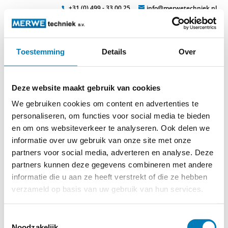
+31 (0) 499 - 33 00 25
info@merwetechniek.nl
Toestemming
Details
Over
Veelzijdig in elektrotechnische producten
Zoek
elsic-panikriegel
Deze website maakt gebruik van cookies
We gebruiken cookies om content en advertenties te
personaliseren, om functies voor social media te bieden
en om ons websiteverkeer te analyseren. Ook delen we
informatie over uw gebruik van onze site met onze
partners voor social media, adverteren en analyse. Deze
partners kunnen deze gegevens combineren met andere
informatie die u aan ze heeft verstrekt of die ze hebben
© 2026
MERWEtechniek B.V.
-
Disclaimer
-
Privacy Policy
-
Cookieverklaring
-
Verdere contact gegevens
verzameld op basis van uw gebruik van hun services.
Toestemmingsselectie
Noodzakelijk