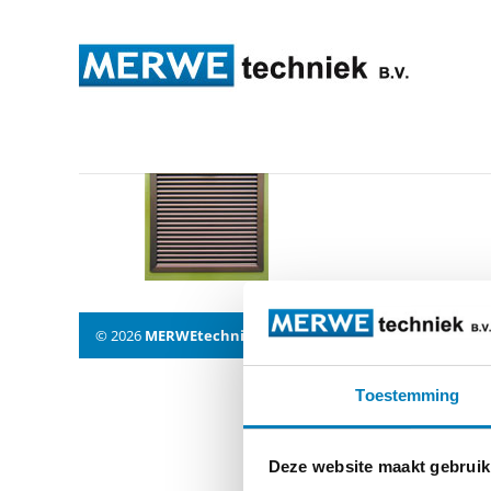
elsic-revisionslueftung
© 2026
MERWEtechniek B.V.
-
Disclaimer
-
Privacy Policy
Toestemming
Deze website maakt gebruik