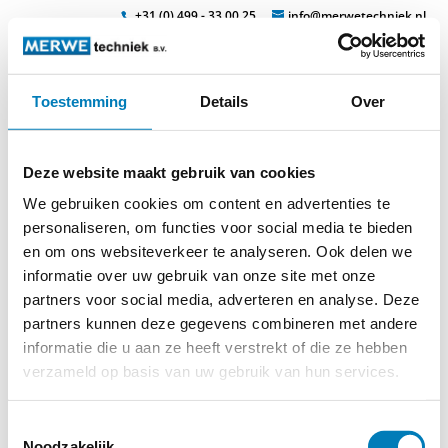
+31 (0) 499 - 33 00 25
info@merwetechniek.nl
Toestemming
Details
Over
Veelzijdig in elektrotechnische producten
Zoek
typenplan_zweifl_39-46
Deze website maakt gebruik van cookies
We gebruiken cookies om content en advertenties te
personaliseren, om functies voor social media te bieden
en om ons websiteverkeer te analyseren. Ook delen we
informatie over uw gebruik van onze site met onze
© 2026
MERWEtechniek B.V.
-
Disclaimer
-
Privacy Policy
-
partners voor social media, adverteren en analyse. Deze
Cookieverklaring
-
Verdere contact gegevens
partners kunnen deze gegevens combineren met andere
informatie die u aan ze heeft verstrekt of die ze hebben
verzameld op basis van uw gebruik van hun services.
Toestemmingsselectie
Noodzakelijk