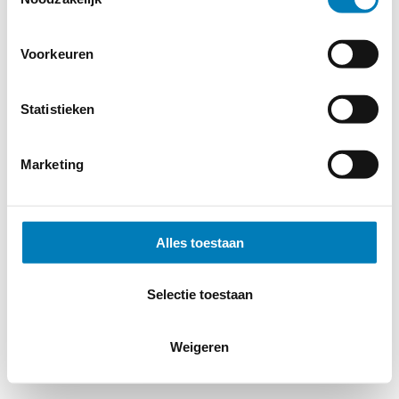
© 2026
MERWEtechniek B.V.
-
Disclaimer
-
Privacy Policy
-
Cookieverklaring
-
Verdere contact gegevens
Voorkeuren
Statistieken
Marketing
Alles toestaan
Selectie toestaan
Weigeren