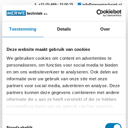
+31 (0) 499 - 33 00 25
info@merwetechniek.nl
Toestemming
Details
Over
Veelzijdig in elektrotechnische producten
Zoek
ventilatie-menu
Deze website maakt gebruik van cookies
We gebruiken cookies om content en advertenties te
personaliseren, om functies voor social media te bieden
en om ons websiteverkeer te analyseren. Ook delen we
informatie over uw gebruik van onze site met onze
partners voor social media, adverteren en analyse. Deze
partners kunnen deze gegevens combineren met andere
informatie die u aan ze heeft verstrekt of die ze hebben
verzameld op basis van uw gebruik van hun services.
Toestemmingsselectie
Noodzakelijk