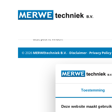
Geen Resultaten Gevonde
De pagina die u zocht kon niet gevonden worden. Pr
deze post te vinden.
© 2026
MERWEtechniek B.V.
-
Disclaimer
-
Privacy Policy
Toestemming
Deze website maakt gebruik