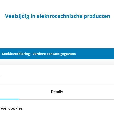
Veelzijdig in elektrotechnische producten
n
obeer uw zoekopdracht te verfijnen of gebruik de bovenstaande navigatie 
-
Cookieverklaring
-
Verdere contact gegevens
Details
 van cookies