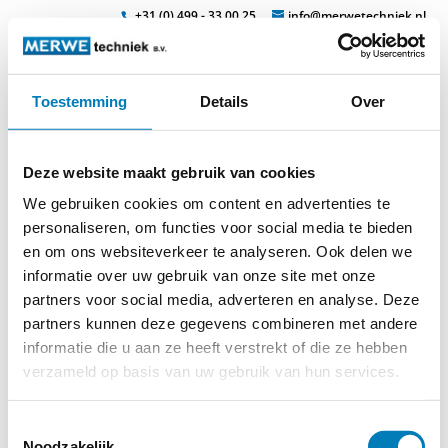
+31 (0) 499 - 33 00 25
info@merwetechniek.nl
Toestemming
Details
Over
Veelzijdig in elektrotechnische producten
Zoek
isomil
Deze website maakt gebruik van cookies
We gebruiken cookies om content en advertenties te
personaliseren, om functies voor social media te bieden
en om ons websiteverkeer te analyseren. Ook delen we
informatie over uw gebruik van onze site met onze
partners voor social media, adverteren en analyse. Deze
partners kunnen deze gegevens combineren met andere
informatie die u aan ze heeft verstrekt of die ze hebben
verzameld op basis van uw gebruik van hun services.
© 2026
MERWEtechniek B.V.
-
Disclaimer
-
Privacy Policy
-
Cookieverklaring
-
Verdere contact gegevens
Toestemmingsselectie
Noodzakelijk