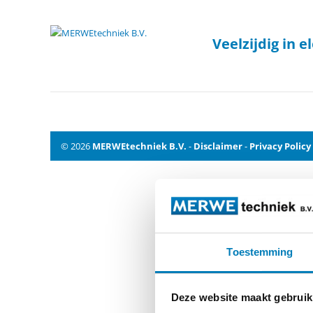
Veelzijdig in 
geisol8
© 2026
MERWEtechniek B.V.
-
Disclaimer
-
Privacy Policy
Toestemming
Deze website maakt gebruik