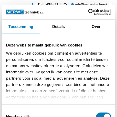
+31 (0) 499 - 33 00 25
info@merwetechniek.nl
Toestemming
Details
Over
Veelzijdig in elektrotechnische producten
Zoek
isomil-
Deze website maakt gebruik van cookies
gereedschap_page10_image2
We gebruiken cookies om content en advertenties te
personaliseren, om functies voor social media te bieden
en om ons websiteverkeer te analyseren. Ook delen we
informatie over uw gebruik van onze site met onze
partners voor social media, adverteren en analyse. Deze
partners kunnen deze gegevens combineren met andere
informatie die u aan ze heeft verstrekt of die ze hebben
verzameld op basis van uw gebruik van hun services.
© 2026
MERWEtechniek B.V.
-
Disclaimer
-
Privacy Policy
-
Toestemmingsselectie
Cookieverklaring
-
Verdere contact gegevens
Noodzakelijk