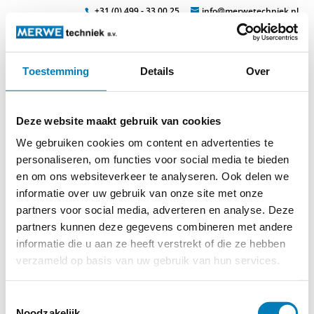
+31 (0) 499 - 33 00 25
info@merwetechniek.nl
Toestemming
Details
Over
Veelzijdig in elektrotechnische producten
Zoek
isomil-
Deze website maakt gebruik van cookies
gereedschap_page2_image4
We gebruiken cookies om content en advertenties te
personaliseren, om functies voor social media te bieden
en om ons websiteverkeer te analyseren. Ook delen we
informatie over uw gebruik van onze site met onze
partners voor social media, adverteren en analyse. Deze
partners kunnen deze gegevens combineren met andere
informatie die u aan ze heeft verstrekt of die ze hebben
© 2026
MERWEtechniek B.V.
-
Disclaimer
-
Privacy Policy
-
verzameld op basis van uw gebruik van hun services.
Cookieverklaring
-
Verdere contact gegevens
Toestemmingsselectie
Noodzakelijk