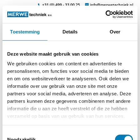
+31 (0) 499 - 33 00 25
info@merwetechniek.nl
Toestemming
Details
Over
Veelzijdig in elektrotechnische producten
Zoek
isomil-
Deze website maakt gebruik van cookies
gereedschap_page3_image1
We gebruiken cookies om content en advertenties te
personaliseren, om functies voor social media te bieden
en om ons websiteverkeer te analyseren. Ook delen we
informatie over uw gebruik van onze site met onze
partners voor social media, adverteren en analyse. Deze
partners kunnen deze gegevens combineren met andere
© 2026
MERWEtechniek B.V.
-
Disclaimer
-
Privacy Policy
-
informatie die u aan ze heeft verstrekt of die ze hebben
Cookieverklaring
-
Verdere contact gegevens
verzameld op basis van uw gebruik van hun services.
Toestemmingsselectie
Noodzakelijk