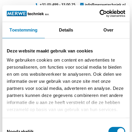
+31 (0) 499 - 33 00 25
info@merwetechniek.nl
Toestemming
Details
Over
Veelzijdig in elektrotechnische producten
Zoek
isomil-
Deze website maakt gebruik van cookies
gereedschap_page4_image3
We gebruiken cookies om content en advertenties te
personaliseren, om functies voor social media te bieden
en om ons websiteverkeer te analyseren. Ook delen we
informatie over uw gebruik van onze site met onze
partners voor social media, adverteren en analyse. Deze
partners kunnen deze gegevens combineren met andere
informatie die u aan ze heeft verstrekt of die ze hebben
© 2026
MERWEtechniek B.V.
-
Disclaimer
-
Privacy Policy
-
verzameld op basis van uw gebruik van hun services.
Cookieverklaring
-
Verdere contact gegevens
Toestemmingsselectie
Noodzakelijk