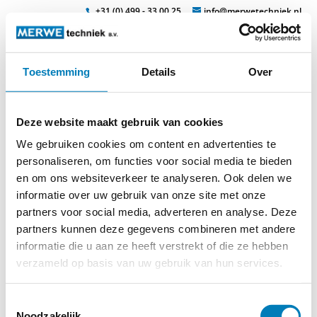
+31 (0) 499 - 33 00 25
info@merwetechniek.nl
Toestemming
Details
Over
Veelzijdig in elektrotechnische producten
Zoek
isomil-
Deze website maakt gebruik van cookies
gereedschap_page5_image6
We gebruiken cookies om content en advertenties te
personaliseren, om functies voor social media te bieden
en om ons websiteverkeer te analyseren. Ook delen we
informatie over uw gebruik van onze site met onze
partners voor social media, adverteren en analyse. Deze
partners kunnen deze gegevens combineren met andere
informatie die u aan ze heeft verstrekt of die ze hebben
verzameld op basis van uw gebruik van hun services.
© 2026
MERWEtechniek B.V.
-
Disclaimer
-
Privacy Policy
-
Toestemmingsselectie
Cookieverklaring
-
Verdere contact gegevens
Noodzakelijk